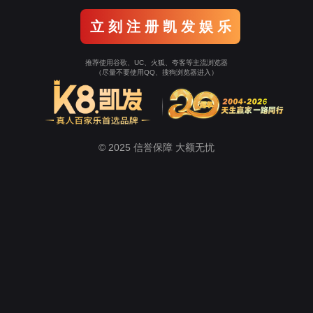
立 刻 注 册 凯 发 娱 乐
推荐使用谷歌、UC、火狐、夸客等主流浏览器
（尽量不要使用QQ、搜狗浏览器进入）
© 2025 信誉保障 大额无忧